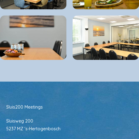
Sluis200 Meetings
Sluisweg 200
5237 MZ 's-Hertogenbosch