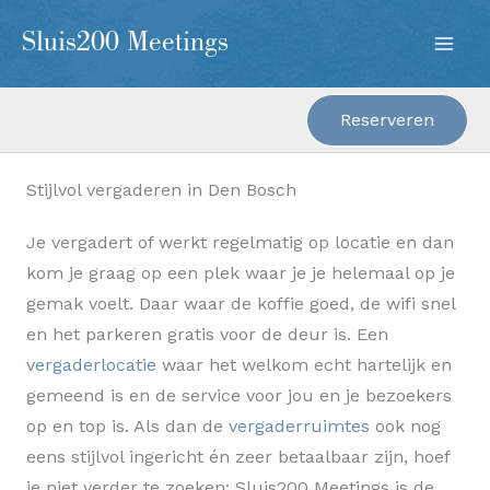
Ga
Sluis200 Meetings
naar
de
inhoud
Reserveren
Stijlvol vergaderen in Den Bosch
Je vergadert of werkt regelmatig op locatie en dan
kom je graag op een plek waar je je helemaal op je
gemak voelt. Daar waar de koffie goed, de wifi snel
en het parkeren gratis voor de deur is. Een
vergaderlocatie
waar het welkom echt hartelijk en
gemeend is en de service voor jou en je bezoekers
op en top is. Als dan de
vergaderruimtes
ook nog
eens stijlvol ingericht én zeer betaalbaar zijn, hoef
je niet verder te zoeken: Sluis200 Meetings is de